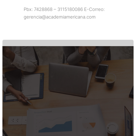
Saltar
Pbx: 7428868 – 3115180086 E-Correo:
al
gerencia@academiamericana.com
contenido
Facebook
Twitter
Pinterest
Instagram
ACADEMIA AMERICANA DE
SEGURIDAD PRIVADA
ENCUENTRENOS