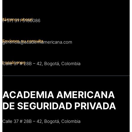
llámenos ahoral
(+57) 311 5180086
Envíenos su consulta
gerencia@academiamericana.com
Localicenos
Calle 37 # 28B – 42, Bogotá, Colombia
ACADEMIA AMERICANA
DE SEGURIDAD PRIVADA
Calle 37 # 28B – 42, Bogotá, Colombia