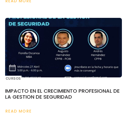
READ MORE
ABOUT
EL
ESTIMATIVO
DE
LA
SECUENCIA
DEL
ADVERSARIO
EN
LA
SEGURIDAD
FISICA
CURSOS
IMPACTO EN EL CRECIMIENTO PROFESIONAL DE
LA GESTION DE SEGURIDAD
READ MORE
ABOUT
IMPACTO
EN
EL