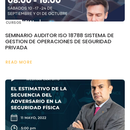
CURSOS
SEMINARIO AUDITOR ISO 18788 SISTEMA DE
GESTION DE OPERACIONES DE SEGURIDAD
PRIVADA
READ MORE
ABOUT
SEMINARIO
AUDITOR
ISO
18788
SISTEMA
DE
GESTION
DE
OPERACIONES
DE
SEGURIDAD
PRIVADA