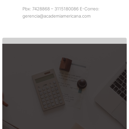
Pbx: 7428868 – 3115180086 E-Correo:
gerencia@academiamericana.com
Facebook
Twitter
Pinterest
Instagram
ACADEMIA AMERICANA DE
SEGURIDAD PRIVADA
ENCUENTRENOS